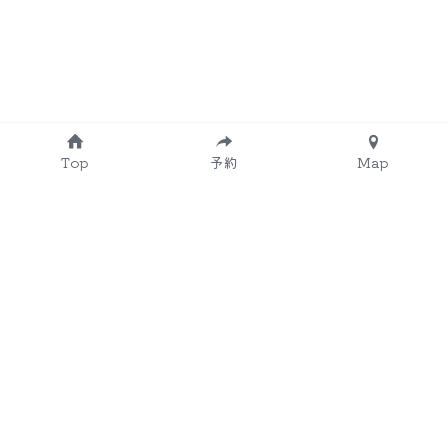
Top
予約
Map
取り扱いワクチン
小児肺炎球菌ワクチン
五種混合ワクチン
ロタウイルスワクチン（ロタテック®・ロタリ
ックス®）
Ｂ型肝炎ワクチン
ＢＣＧ
麻しん風しん混合ワクチン（ＭＲワクチン）